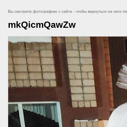
Вы смотрите фотографию с сайта
- чтобы вернуться на него 
mkQicmQawZw